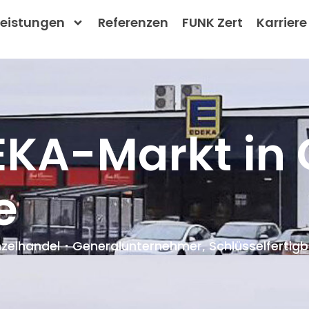
Leistungen
Referenzen
FUNK Zert
Karriere
KA-Markt in 
e
nzelhandel
Generalunternehmer
,
Schlüsselfertig