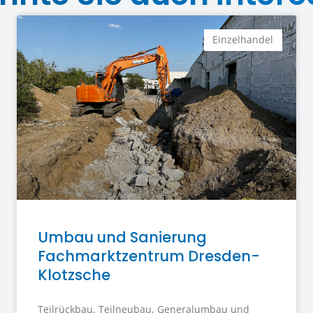
Einzelhandel
Umbau und Sanierung
Fachmarktzentrum Dresden-
Klotzsche
Teilrückbau, Teilneubau, Generalumbau und