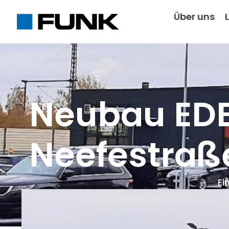
Über uns
Neubau EDE
Neefestraß
Ei