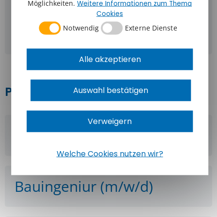
Möglichkeiten.
Weitere Informationen zum Thema
Trockenbaumonteur
Cookies
Notwendig
Externe Dienste
(m/w/d)
Alle akzeptieren
Praktikumsplätze
Auswahl bestätigen
Verweigern
Architekt (m/w/d)
Welche Cookies nutzen wir?
Bauingeniur (m/w/d)